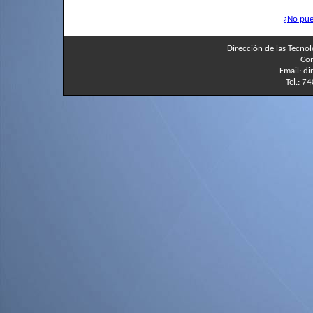
¿No pue
Dirección de las Tecnol
Com
Email: d
Tel.: 7